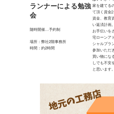
ランナーによる勉強
家を建てる
て頂く資金
会
資金、教育
い返済計画
随時開催…予約制
お手伝いを
宅ローンア
場所：弊社2階事務所
シャルプラ
時間：約2時間
参加いただ
買い物にな
しでも不安
と思います