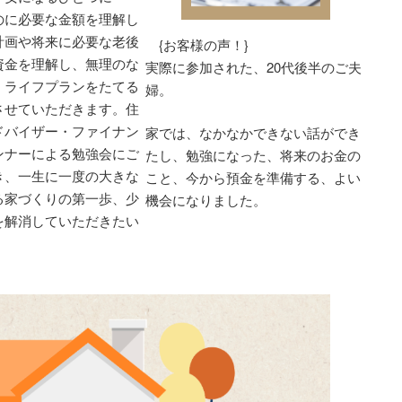
のに必要な金額を理解し
計画や将来に必要な老後
{お客様の声！}
資金を理解し、無理のな
実際に参加された、20代後半のご夫
。ライフプランをたてる
婦。
させていただきます。住
ドバイザー・ファイナン
家では、なかなかできない話ができ
ンナーによる勉強会にご
たし、勉強になった、将来のお金の
き、一生に一度の大きな
こと、今から預金を準備する、よい
る家づくりの第一歩、少
機会になりました。
を解消していただきたい
。