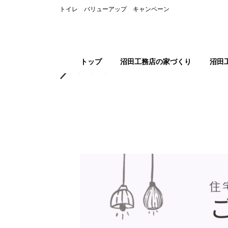
コ
ナ
トップ
キャンペーン情報
土地購入の前に！！無料 
トイレ バリューアップ キャンペーン
ン
ビ
テ
ゲ
ン
ー
＊＊＊＼＼ 将来のライフ
ツ
シ
へ
ョ
トップ
沼田工務店の家づくり
沼田
／＊＊＊
ス
ン
キ
に
ッ
移
プ
動