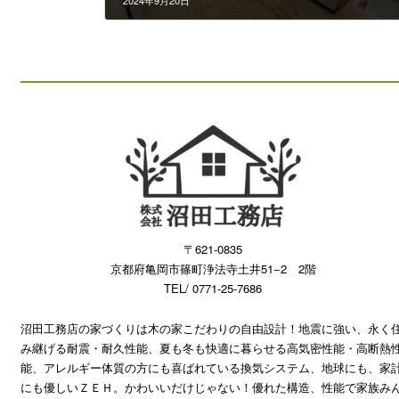
2024年9月20日
〒621-0835
京都府亀岡市篠町浄法寺土井51−2 2階
TEL/ 0771-25-7686
沼田工務店の家づくりは木の家こだわりの自由設計！地震に強い、永く
み継げる耐震・耐久性能、夏も冬も快適に暮らせる高気密性能・高断熱
能、アレルギー体質の方にも喜ばれている換気システム、地球にも、家
にも優しいＺＥＨ。かわいいだけじゃない！優れた構造、性能で家族み