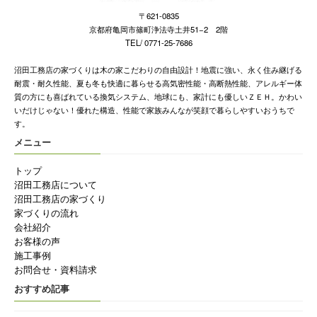
〒621-0835
京都府亀岡市篠町浄法寺土井51−2 2階
TEL/ 0771-25-7686
沼田工務店の家づくりは木の家こだわりの自由設計！地震に強い、永く住み継げる
耐震・耐久性能、夏も冬も快適に暮らせる高気密性能・高断熱性能、アレルギー体
質の方にも喜ばれている換気システム、地球にも、家計にも優しいＺＥＨ。かわい
いだけじゃない！優れた構造、性能で家族みんなが笑顔で暮らしやすいおうちで
す。
メニュー
トップ
沼田工務店について
沼田工務店の家づくり
家づくりの流れ
会社紹介
お客様の声
施工事例
お問合せ・資料請求
おすすめ記事