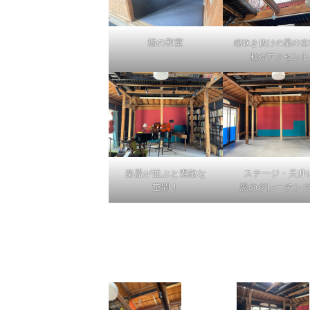
堀の和室
総吹き抜けの梁の古
ト
柱がアクセン
楽器が並ぶと素敵な
ステージ・天井
空間！
黒のグレーチン