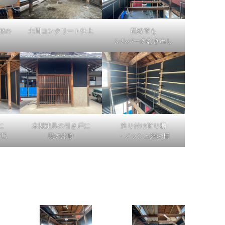
土間コンクリート仕上
配線管も
材の
シルバーのむき出し
に
造り付け飾り棚
木製建具の引き戸に
グ風
・メッシュ網の柵
黒の漆喰