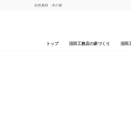
コ
ナ
自然素材 木の家
ン
ビ
テ
ゲ
ン
ー
ツ
シ
へ
ョ
ス
ン
トップ
沼田工務店の家づくり
沼田
キ
に
ッ
移
プ
動