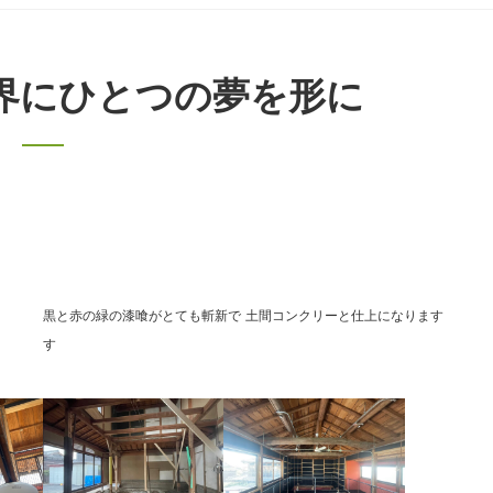
界にひとつの夢を形に
黒と赤の緑の漆喰がとても斬新で
土間コンクリーと仕上になります
す