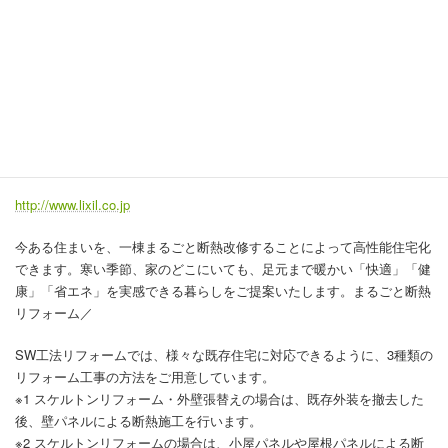
■まるごと断熱リフォーム／スーパーウ
ォール工法リフォーム■壊さないリフォ
ーム
LIXIL｜壊さないリフォーム
http://www.lixil.co.jp
今ある住まいを、一棟まるごと断熱改修することによって高性能住宅化
できます。寒い季節、家のどこにいても、足元まで暖かい「快適」「健
康」「省エネ」を実感できる暮らしをご提案いたします。まるごと断熱
リフォーム／
SW工法リフォームでは、様々な既存住宅に対応できるように、3種類の
リフォーム工事の方法をご用意しています。
※1 スケルトンリフォーム・外壁張替えの場合は、既存外装を撤去した
後、壁パネルによる断熱施工を行います。
※2 スケルトンリフォームの場合は、小屋パネルや屋根パネルによる断