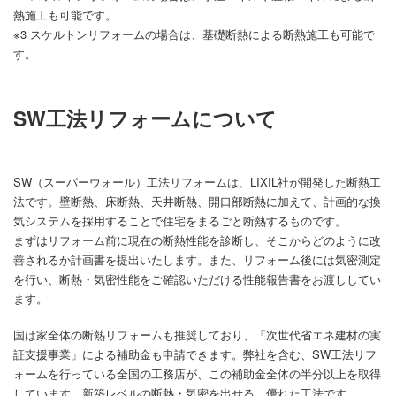
熱施工も可能です。
※3 スケルトンリフォームの場合は、基礎断熱による断熱施工も可能で
す。
SW工法リフォームについて
SW（スーパーウォール）工法リフォームは、LIXIL社が開発した断熱工
法です。壁断熱、床断熱、天井断熱、開口部断熱に加えて、計画的な換
気システムを採用することで住宅をまるごと断熱するものです。
まずはリフォーム前に現在の断熱性能を診断し、そこからどのように改
善されるか計画書を提出いたします。また、リフォーム後には気密測定
を行い、断熱・気密性能をご確認いただける性能報告書をお渡ししてい
ます。
国は家全体の断熱リフォームも推奨しており、「次世代省エネ建材の実
証支援事業」による補助金も申請できます。弊社を含む、SW工法リフ
ォームを行っている全国の工務店が、この補助金全体の半分以上を取得
しています。新築レベルの断熱・気密を出せる、優れた工法です